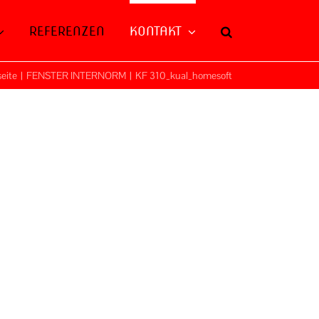
REFERENZEN
KONTAKT
seite
|
FENSTER INTERNORM
|
KF 310_kual_homesoft