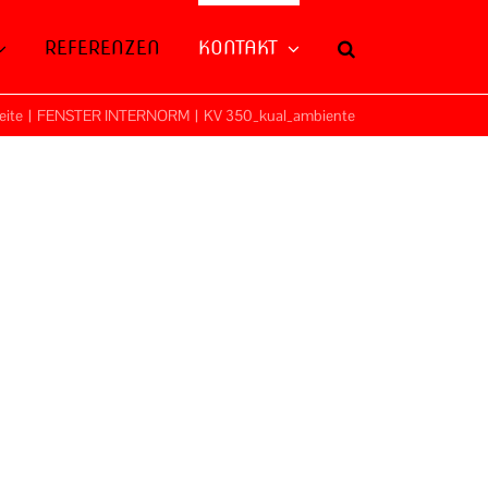
REFERENZEN
KONTAKT
eite
|
FENSTER INTERNORM
|
KV 350_kual_ambiente