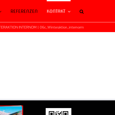
REFERENZEN
KONTAKT
TERAKTION INTERNOM
|
06c_Winteraktion_internorm