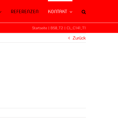
REFERENZEN
KONTAKT
Startseite
|
B58_T2
|
CL_C141_T1
Zurück