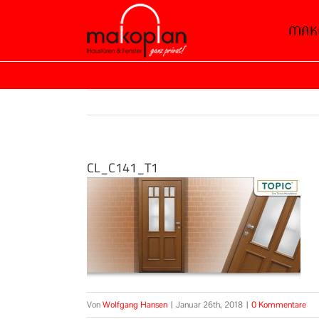
Zum
MAK
Inhalt
springen
CL_C141_T1
Von
Wolfgang Hansen
|
Januar 26th, 2018
|
0 Kommentare