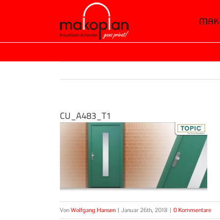
Zum
MAK
Inhalt
springen
CU_A483_T1
Von
Wolfgang Hansen
|
Januar 26th, 2018
|
0 Kommentare