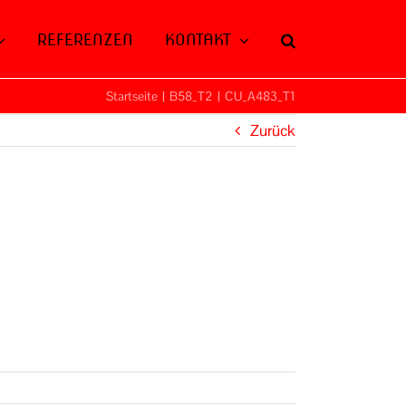
REFERENZEN
KONTAKT
Startseite
|
B58_T2
|
CU_A483_T1
Zurück