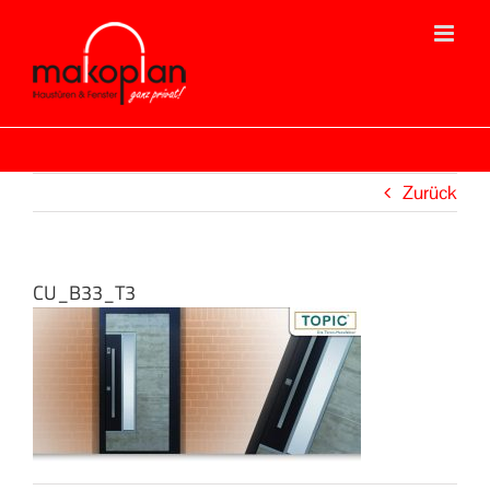
Zum
Inhalt
springen
Zurück
CU_B33_T3