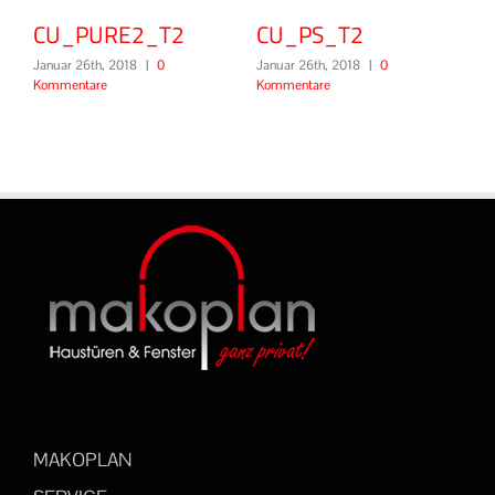
CU_PURE2_T2
CU_PS_T2
CU
Januar 26th, 2018
|
0
Januar 26th, 2018
|
0
Januar
Kommentare
Kommentare
Komme
MAKOPLAN