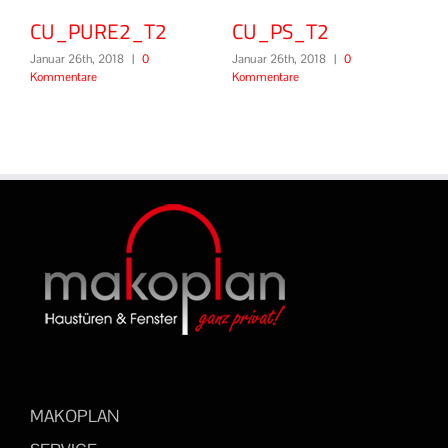
CU_PURE2_T2
CU_PS_T2
CU_A
anuar 26th, 2018
|
0
Januar 26th, 2018
|
0
Januar 26
ommentare
Kommentare
Komment
MAKOPLAN