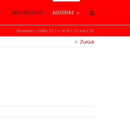
REFERENZEN
KONTAKT
Startseite
|
CU89_T2
|
h_41 B11-T2 mit 2 ST
Zurück