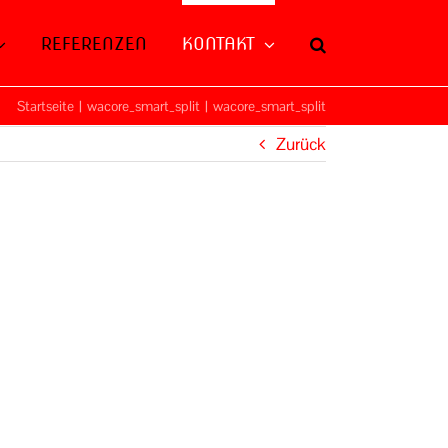
REFERENZEN
KONTAKT
Startseite
|
wacore_smart_split
|
wacore_smart_split
Zurück