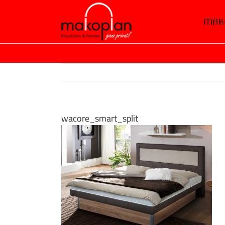
Zum
MAK
Inhalt
springen
wacore_smart_split