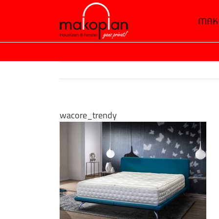
Zum
MAK
Inhalt
springen
wacore_trendy