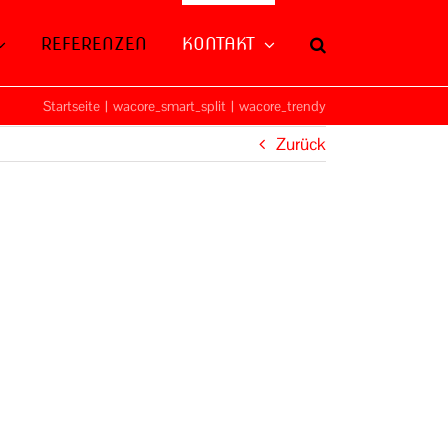
REFERENZEN
KONTAKT
Startseite
|
wacore_smart_split
|
wacore_trendy
Zurück