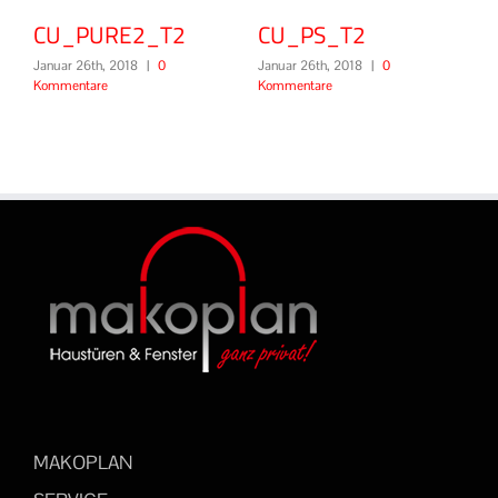
CU_PURE2_T2
CU_PS_T2
CU_B
anuar 26th, 2018
|
0
Januar 26th, 2018
|
0
Januar 26
ommentare
Kommentare
Komment
MAKOPLAN