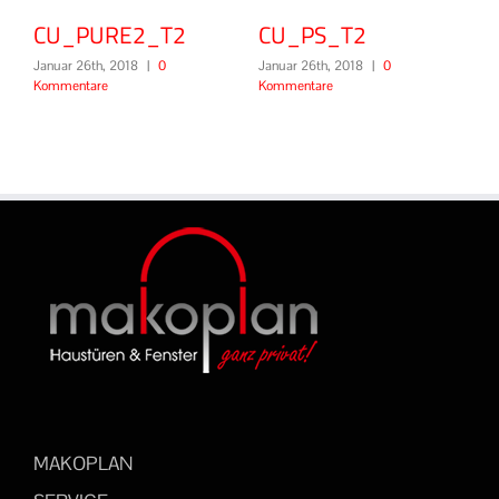
_PURE2_T2
CU_PS_T2
CU_B54
r 26th, 2018
|
0
Januar 26th, 2018
|
0
Januar 26th, 
entare
Kommentare
Kommentare
MAKOPLAN